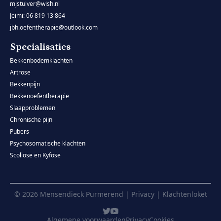
mjstuiver@wish.nl
Jeimi: 06 819 13 864
jbh.oefentherapie@outlook.com
Specialisaties
Bekkenbodemklachten
Artrose
Bekkenpijn
Bekkenoefentherapie
Slaapproblemen
Chronische pijn
Pubers
Psychosomatische klachten
Scoliose en Kyfose
© 2026 Mensendieck Purmerend | Privacy | Klachtenloket
Algemene voorwaarden
Privacy
Cookies