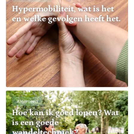
Hypermobiliteit, wat is het
en welke gevolgen heeft het.
Algemeen
Hoe kan ik goed lopen? Wat
is een goede
wandeltechniek?