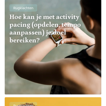
Rugklachten
Hoe kan je met activity
pacing (opdelen, tempo
aanpassen) je doel
bereiken?
Rugklachten