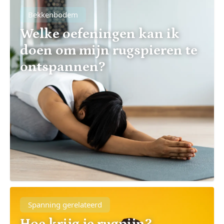
Bekkenbodem
Welke oefeningen kan ik
doen om mijn rugspieren te
ontspannen?
Spanning gerelateerd
Hoe krijg je rugpijn?