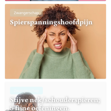
Zwangerschap
Spierspanningshoofdpijn
Zwangerschap
Stijve nek/schouderspieren;
5 fijne oefeningen.