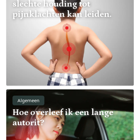
slechte houding tot
pijnklachten kan leiden.
Algemeen
Hoe overleef ik een lange
autorit?