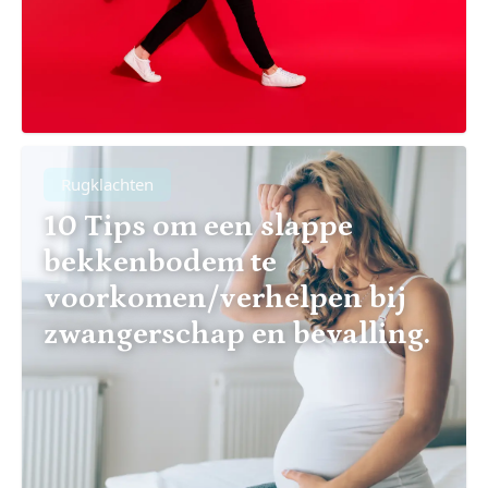
Rugklachten
10 Tips om een slappe
bekkenbodem te
voorkomen/verhelpen bij
zwangerschap en bevalling.