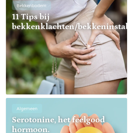
Bekkenbodem
11 Tips bij
bekkenklachten/bekkeninstabili
Algemeen
Serotonine, het feelgood
hormoon.