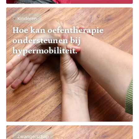
Kinderen
Hoe kan oefentherapie
ondersteunen bij
hypermobiliteit.
Zwangerschap