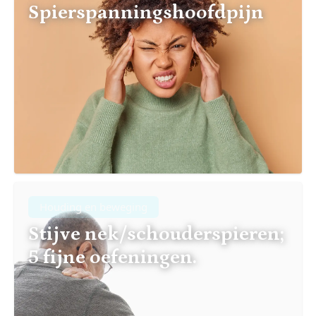
Spierspanningshoofdpijn
Houding en beweging
Stijve nek/schouderspieren;
5 fijne oefeningen.