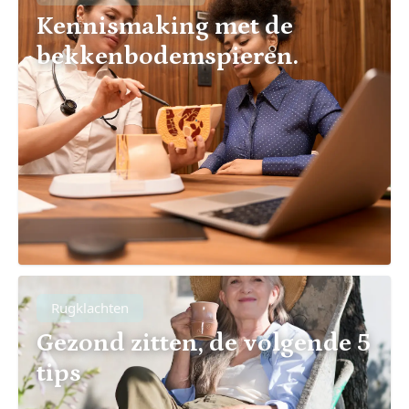
Kennismaking met de
bekkenbodemspieren.
Rugklachten
Gezond zitten, de volgende 5
tips