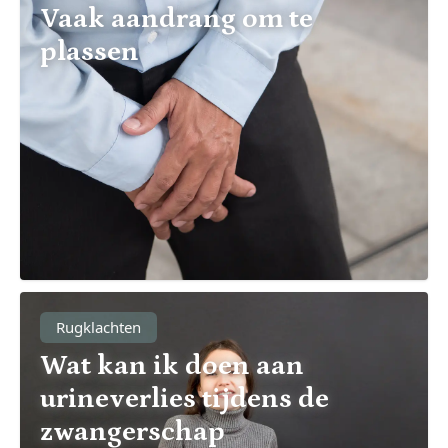
Vaak aandrang om te
plassen
Rugklachten
Wat kan ik doen aan
urineverlies tijdens de
zwangerschap