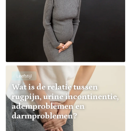
Leefstijl
Wat is de relatie tussen
rugpijn, urine incontinentie,
ademproblemen en
darmproblemen?