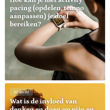
pacing (opdelen, tempo
aanpassen) je doel
bereiken?
Kinderen
Wat is de invloed van
denken en doen op pijn en