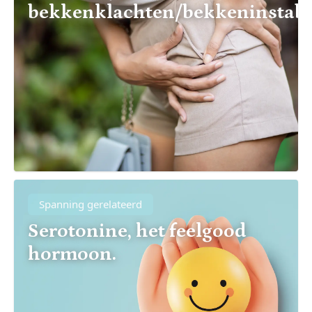
bekkenklachten/bekkeninstabili
Spanning gerelateerd
Serotonine, het feelgood
hormoon.