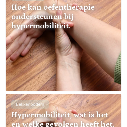
Hoe kan oefentherapie
ondersteunen bij
hypermobiliteit.
Bekkenbodem
Hypermobiliteit, wat is het
en welke gevolgen heeft het.