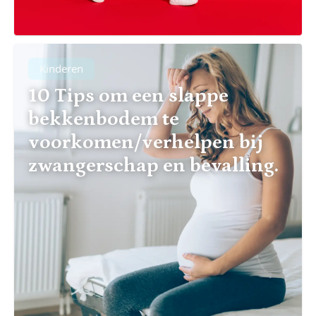
Kinderen
10 Tips om een slappe
bekkenbodem te
voorkomen/verhelpen bij
zwangerschap en bevalling.