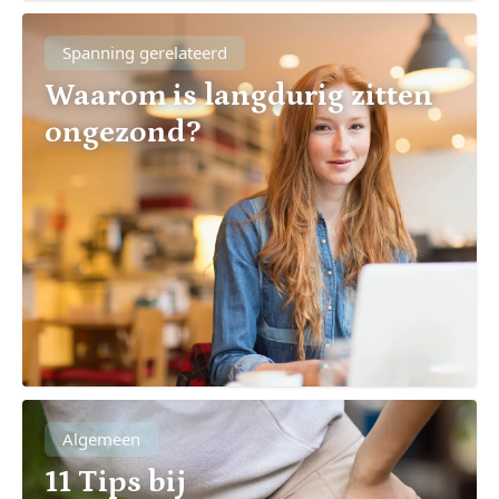
Spanning gerelateerd
Waarom is langdurig zitten
ongezond?
Algemeen
11 Tips bij